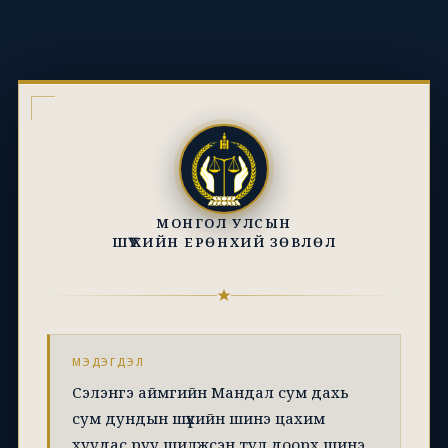
МОНГОЛ УЛСЫН
ШҮҮХИЙН ЕРӨНХИЙ ЗӨВЛӨЛ
МЭДЭГДЭЛ
Сэлэнгэ аймгийн Мандал сум дахь
сум дундын шүүхийн шинэ цахим
хуудас руу шилжсэн тул доорх шинэ