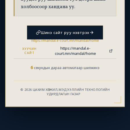
холбоосоор хандана уу.
Шинэ сайт руу нэвтрэх
https://mandal.e-court.mn/mandal/home
https://mandal.e-
ХУУЧИН
САЙТ
court.mn/mandal/home
6
секундын дараа автоматаар шилжинэ
© 2026 ЦАХИМ ХӨГЖИЛ,МЭДЭЭЛЛИЙН ТЕХНОЛОГИЙН
УДИРДЛАГЫН ГАЗАР