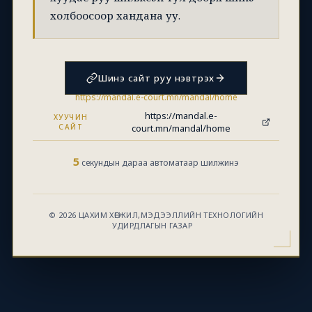
холбоосоор хандана уу.
Шинэ сайт руу нэвтрэх
https://mandal.e-court.mn/mandal/home
https://mandal.e-
ХУУЧИН
САЙТ
court.mn/mandal/home
5
секундын дараа автоматаар шилжинэ
© 2026 ЦАХИМ ХӨГЖИЛ,МЭДЭЭЛЛИЙН ТЕХНОЛОГИЙН
УДИРДЛАГЫН ГАЗАР