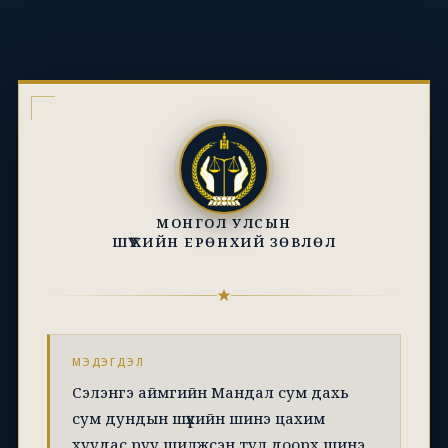
МОНГОЛ УЛСЫН
ШҮҮХИЙН ЕРӨНХИЙ ЗӨВЛӨЛ
МЭДЭГДЭЛ
Сэлэнгэ аймгийн Мандал сум дахь
сум дундын шүүхийн шинэ цахим
хуудас руу шилжсэн тул доорх шинэ